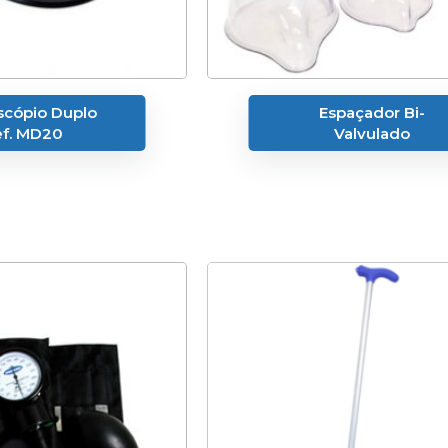
scópio Duplo
Espaçador Bi-
f. MD20
Valvulado