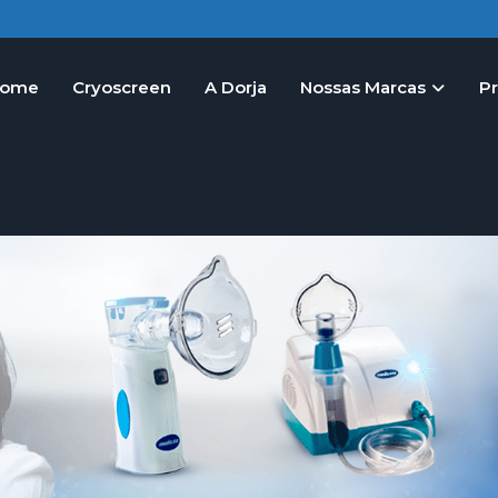
ome
Cryoscreen
A Dorja
Nossas Marcas
P