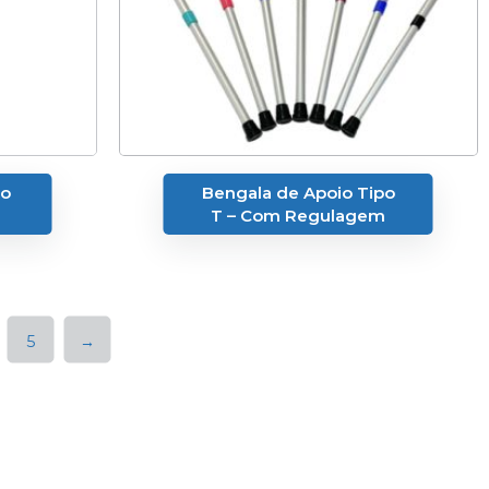
po
Bengala de Apoio Tipo
T – Com Regulagem
5
→