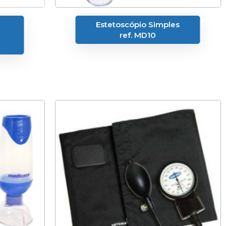
Estetoscópio Simples
ref. MD10