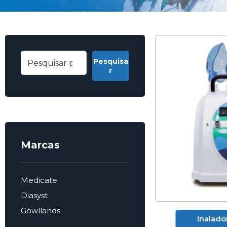
Pesquisa
r
Marcas
Medicate
Diasyst
Gowllands
Inalado