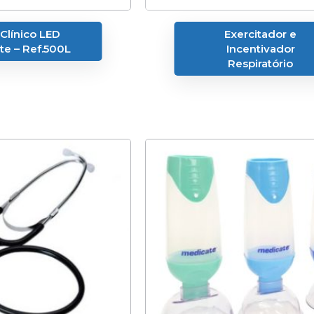
Clínico LED
Exercitador e
te – Ref.500L
Incentivador
Respiratório