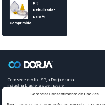
Kit
Nebulizador
para Ar
Comprimido
Com sede em Itu-SP, a Dorja é uma
indústria brasileira que inova e
desenvolve produtos médicos e
Gerenciar Consentimento de Cookies
hospitalares com tecnologia
alinhada aos padrões internacionais.
Para fornecer as melhores experiências, usamos tecnologias c