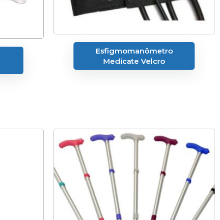
Esfigmomanômetro
Medicate Velcro