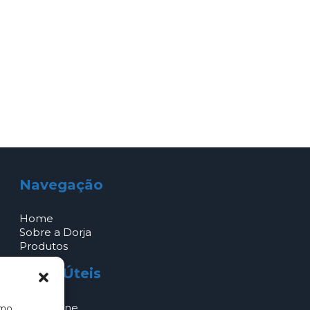
Navegação
Home
Sobre a Dorja
Produtos
Links Úteis
Loja Online
omo