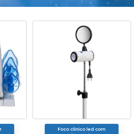
r
Foco clínico led com