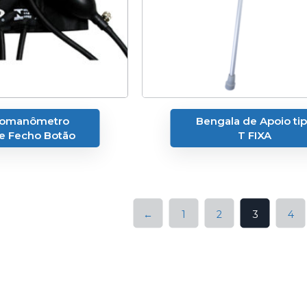
momanômetro
Bengala de Apoio ti
e Fecho Botão
T FIXA
←
1
2
3
4