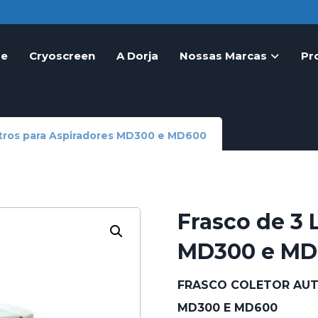
e
Cryoscreen
A Dorja
Nossas Marcas
Pr
itros para Aspiradores MD300 e MD600
Frasco de 3 
MD300 e MD
FRASCO COLETOR AUT
MD300 E MD600