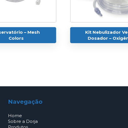
ervatório – Mesh
Kit Nebulizador V
Colors
Dosador – Oxigê
Navegação
Home
Sobre a Dorja
Produtos