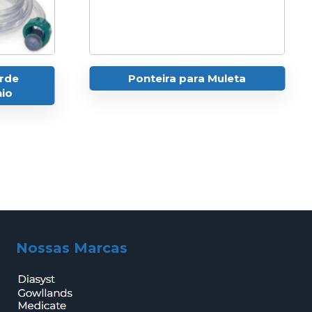
erde
Ponteira para Muleta
nio
Nossas Marcas