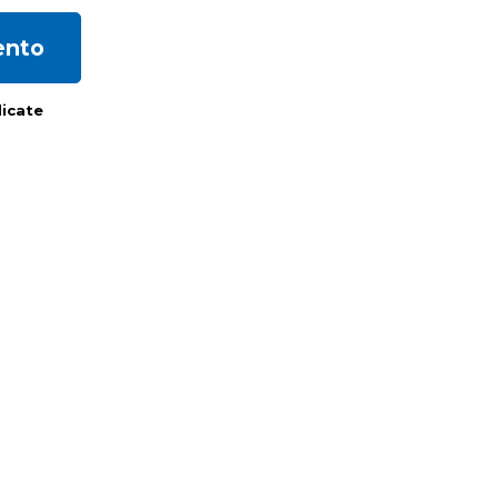
ento
icate