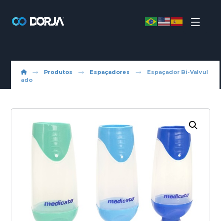
Produtos
Espaçadores
Espaçador Bi-Valvul
ado