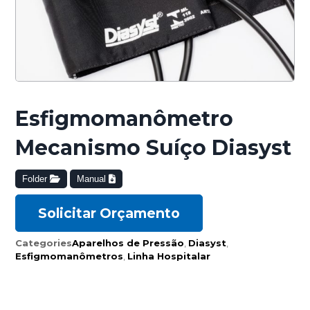
Esfigmomanômetro
Mecanismo Suíço Diasyst
Folder
Manual
Solicitar Orçamento
Categories
Aparelhos de Pressão
,
Diasyst
,
Esfigmomanômetros
,
Linha Hospitalar