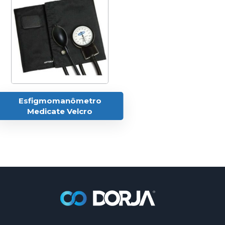
Esfigmomanômetro
Medicate Velcro