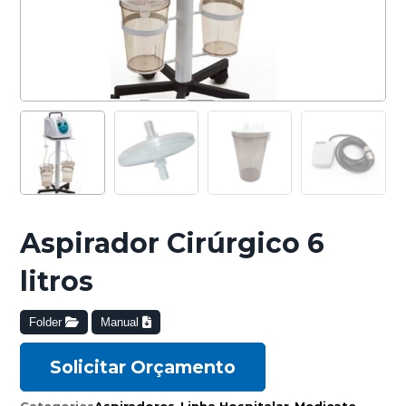
Aspirador Cirúrgico 6
litros
Folder
Manual
Solicitar Orçamento
Categories
Aspiradores
,
Linha Hospitalar
,
Medicate