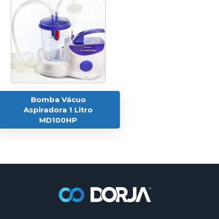
Bomba Vácuo
Aspiradora 1 Litro
MD100HP