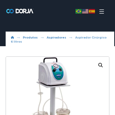
Produtos
Aspiradores
Aspirador Cirúrgico
6 litros